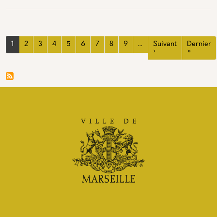
Pagination
1
2
3
4
5
6
7
8
9
…
Suivant
Dernier
Page suivante
Dernièr
›
»