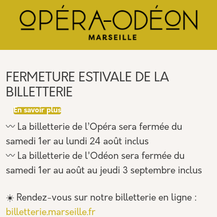
Aller au contenu principal
Panneau de gestion des cookies
FERMETURE ESTIVALE DE LA
BILLETTERIE
sur FERMETURE ESTIVALE DE LA BILLETTERIE
En savoir plus
〰️ La billetterie de l’Opéra sera fermée du
samedi 1er au lundi 24 août inclus
〰️ La billetterie de l'Odéon sera fermée du
samedi 1er au août au jeudi 3 septembre inclus
☀️ Rendez-vous sur notre billetterie en ligne :
billetterie.marseille.fr